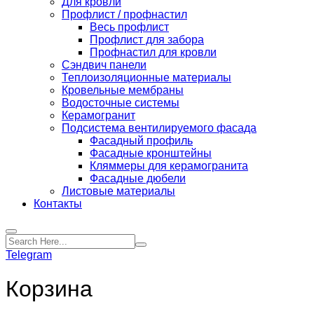
Для кровли
Профлист / профнастил
Весь профлист
Профлист для забора
Профнастил для кровли
Сэндвич панели
Теплоизоляционные материалы
Кровельные мембраны
Водосточные системы
Керамогранит
Подсистема вентилируемого фасада
Фасадный профиль
Фасадные кронштейны
Кляммеры для керамогранита
Фасадные дюбели
Листовые материалы
Контакты
Telegram
Корзина