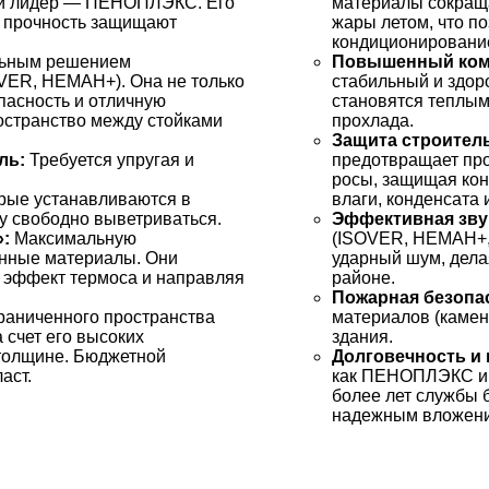
й лидер — ПЕНОПЛЭКС. Его
материалы сокращ
 прочность защищают
жары летом, что по
кондиционировани
ьным решением
Повышенный ком
OVER, НЕМАН+). Она не только
стабильный и здор
пасность и отличную
становятся теплым
странство между стойками
прохлада.
Защита строител
ль:
Требуется упругая и
предотвращает про
росы, защищая кон
рые устанавливаются в
влаги, конденсата 
ту свободно выветриваться.
Эффективная зву
»:
Максимальную
(ISOVER, НЕМАН+,
нные материалы. Они
ударный шум, дела
я эффект термоса и направляя
районе.
Пожарная безопа
раниченного пространства
материалов (камен
счет его высоких
здания.
толщине. Бюджетной
Долговечность и 
аст.
как ПЕНОПЛЭКС и б
более лет службы б
надежным вложени