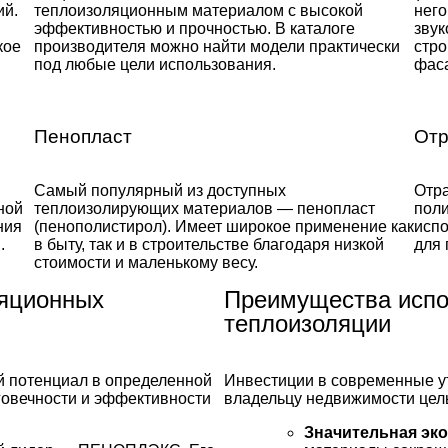
ий.
теплоизоляционным материалом с высокой
него
эффективностью и прочностью. В каталоге
зву
кое
производителя можно найти модели практически
стро
под любые цели использования.
фас
Пенопласт
Отр
Самый популярный из доступных
Отр
ной
теплоизолирующих материалов — пенопласт
пол
ния
(пенополистирол). Имеет широкое применение как
испо
.
в быту, так и в строительстве благодаря низкой
для
стоимости и маленькому весу.
яционных
Преимущества испо
теплоизоляции
й потенциал в определенной
Инвестиции в современные ут
говечности и эффективности
владельцу недвижимости цел
Значительная эко