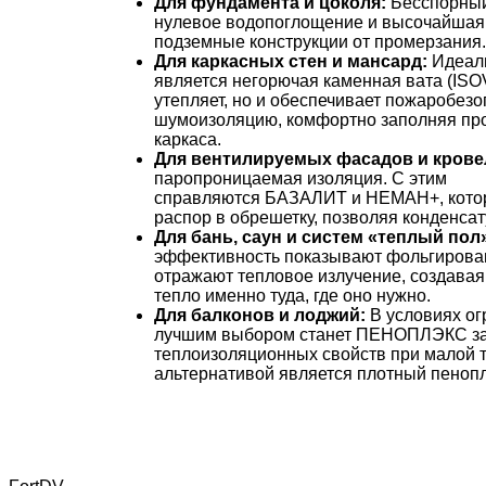
Для фундамента и цоколя:
Бесспорны
нулевое водопоглощение и высочайшая
подземные конструкции от промерзания.
Для каркасных стен и мансард:
Идеал
является негорючая каменная вата (IS
утепляет, но и обеспечивает пожаробезо
шумоизоляцию, комфортно заполняя про
каркаса.
Для вентилируемых фасадов и крове
паропроницаемая изоляция. С этим
справляются БАЗАЛИТ и НЕМАН+, кото
распор в обрешетку, позволяя конденса
Для бань, саун и систем «теплый пол
эффективность показывают фольгирова
отражают тепловое излучение, создава
тепло именно туда, где оно нужно.
Для балконов и лоджий:
В условиях ог
лучшим выбором станет ПЕНОПЛЭКС за 
теплоизоляционных свойств при малой 
альтернативой является плотный пенопл