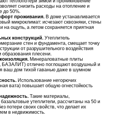
ают теплопотери зимой и проникновение
зволяет снизить расходы на отопление и
е до 50%.
форт проживания.
В доме устанавливается
овый микроклимат: исчезают сквозняки, стены
и на ощупь, а летом сохраняется приятная
ьных конструкций.
Утеплитель
мерзание стен и фундамента, смещает точку
струкции от разрушительного воздействия
и образования плесени.
коизоляция.
Минераловатные плиты
 БАЗАЛИТ) отлично поглощают воздушный и
я ваш дом тихой гаванью даже в шумном
сность.
Использование негорючих
ная вата) повышает общую огнестойкость
надежность.
Такие материалы,
азальтовые утеплители, рассчитаны на 50 и
ез потери своих свойств, что делает их
ем в недвижимость.