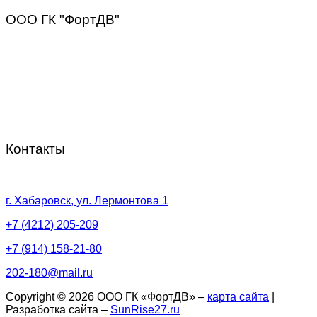
ООО ГК "ФортДВ"
Компания “ФортДВ” – это надежный поставщик
строительных материалов как для организаций, так и для
частных лиц. У нас вы можете купить всё для фасадов,
кровли, изоляции и водосточной системы в Хабаровске
или с отправкой в регионы
Контакты
г. Хабаровск, ул. Лермонтова 1
+7 (4212) 205-209
+7 (914) 158-21-80
202-180@mail.ru
Copyright © 2026 ООО ГК «ФортДВ» –
карта сайта
|
Разработка сайта –
SunRise27.ru