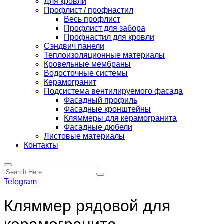
Для кровли
Профлист / профнастил
Весь профлист
Профлист для забора
Профнастил для кровли
Сэндвич панели
Теплоизоляционные материалы
Кровельные мембраны
Водосточные системы
Керамогранит
Подсистема вентилируемого фасада
Фасадный профиль
Фасадные кронштейны
Кляммеры для керамогранита
Фасадные дюбели
Листовые материалы
Контакты
Telegram
Кляммер рядовой для